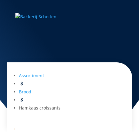
Ontdek al onze (h)eerlijke producten uit
ons assortiment
HAMKAAS CROISSANTS
Assortiment
$
Brood
$
Hamkaas croissants